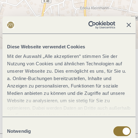
Diese Webseite verwendet Cookies
Mit der Auswahl „Alle akzeptieren“ stimmen Sie der
Allgemeine Informationen
Nutzung von Cookies und ähnlichen Technologien auf
unserer Webseite zu. Dies ermöglicht es uns, für Sie u.
a. Online-Buchungen bereitzustellen, Inhalte und
Anzeigen zu personalisieren, Funktionen für soziale
Öffnungszeiten
Medien anbieten zu können und die Zugriffe auf unsere
Website zu analysieren, um sie stetig für Sie zu
Ruhetage
optimieren. Dabei werden Daten an Dritte auch außerhalb
der Europäischen Union weitergegeben und dort
verarbeitet. Diese Einwilligung ist freiwillig und kann
Einwilligungsauswahl
jederzeit widerrufen werden. Mit der Auswahl "Alle
Notwendig
ablehnen" kann es zu Beeinträchtigungen in der Nutzung