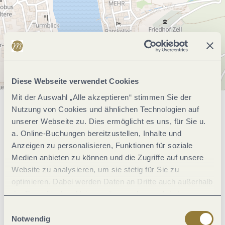
Diese Webseite verwendet Cookies
Mit der Auswahl „Alle akzeptieren“ stimmen Sie der
Nutzung von Cookies und ähnlichen Technologien auf
Allgemeine Informationen
unserer Webseite zu. Dies ermöglicht es uns, für Sie u.
a. Online-Buchungen bereitzustellen, Inhalte und
Anzeigen zu personalisieren, Funktionen für soziale
Öffnungszeiten
Medien anbieten zu können und die Zugriffe auf unsere
Website zu analysieren, um sie stetig für Sie zu
optimieren. Dabei werden Daten an Dritte auch außerhalb
Ruhetage
der Europäischen Union weitergegeben und dort
verarbeitet. Diese Einwilligung ist freiwillig und kann
Einwilligungsauswahl
jederzeit widerrufen werden. Mit der Auswahl "Alle
Notwendig