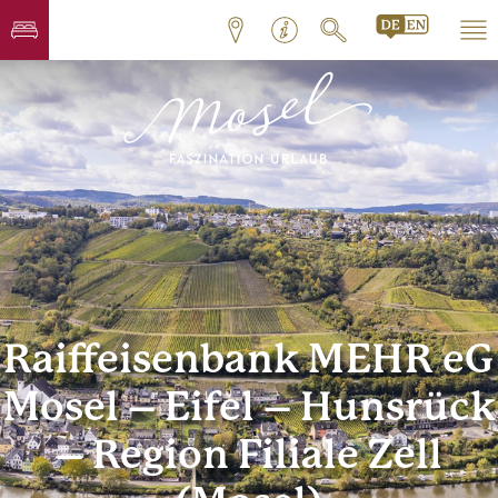
Raiffeisenbank MEHR eG
Mosel – Eifel – Hunsrück
– Region Filiale Zell