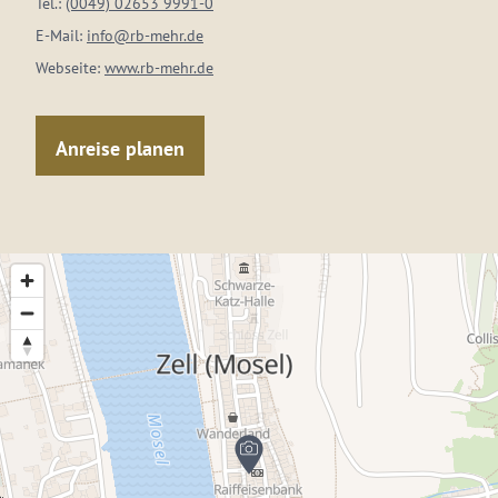
Tel.:
(0049) 02653 9991-0
E-Mail:
info@rb-mehr.de
Webseite:
www.rb-mehr.de
Anreise planen