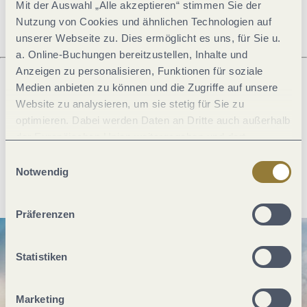
Mit der Auswahl „Alle akzeptieren“ stimmen Sie der
Nutzung von Cookies und ähnlichen Technologien auf
unserer Webseite zu. Dies ermöglicht es uns, für Sie u.
a. Online-Buchungen bereitzustellen, Inhalte und
Anzeigen zu personalisieren, Funktionen für soziale
Medien anbieten zu können und die Zugriffe auf unsere
Was möchtest du als nächstes tun?
Website zu analysieren, um sie stetig für Sie zu
optimieren. Dabei werden Daten an Dritte auch außerhalb
der Europäischen Union weitergegeben und dort
verarbeitet. Diese Einwilligung ist freiwillig und kann
Einwilligungsauswahl
jederzeit widerrufen werden. Mit der Auswahl "Alle
Notwendig
Anreise planen
PDF erzeugen
ablehnen" kann es zu Beeinträchtigungen in der Nutzung
unserer Webseite kommen.
Präferenzen
Statistiken
Marketing