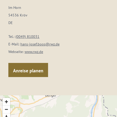
Im Horn
54536 Kröv
DE
Tel.:
(0049) 810031
E-Mail:
hans-josef.boos@rwz.de
Webseite:
www.rwz.de
Anreise planen