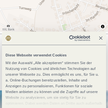
Was möchtest du als nächstes tun?
Diese Webseite verwendet Cookies
Mit der Auswahl „Alle akzeptieren“ stimmen Sie der
Nutzung von Cookies und ähnlichen Technologien auf
unserer Webseite zu. Dies ermöglicht es uns, für Sie u.
Anreise planen
PDF erzeugen
a. Online-Buchungen bereitzustellen, Inhalte und
Anzeigen zu personalisieren, Funktionen für soziale
Medien anbieten zu können und die Zugriffe auf unsere
Website zu analysieren, um sie stetig für Sie zu
optimieren. Dabei werden Daten an Dritte auch außerhalb