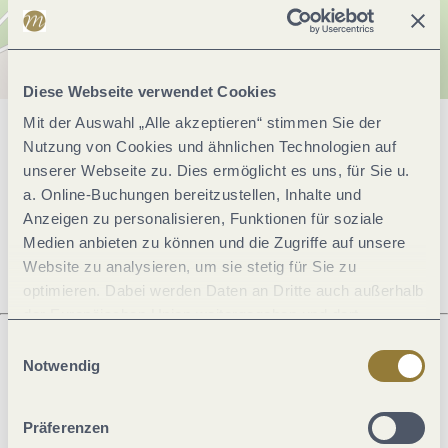
Diese Webseite verwendet Cookies
Mit der Auswahl „Alle akzeptieren“ stimmen Sie der
Allgemeine Informationen
Nutzung von Cookies und ähnlichen Technologien auf
unserer Webseite zu. Dies ermöglicht es uns, für Sie u.
a. Online-Buchungen bereitzustellen, Inhalte und
Anzeigen zu personalisieren, Funktionen für soziale
Öffnungszeiten
Medien anbieten zu können und die Zugriffe auf unsere
Website zu analysieren, um sie stetig für Sie zu
optimieren. Dabei werden Daten an Dritte auch außerhalb
der Europäischen Union weitergegeben und dort
verarbeitet. Diese Einwilligung ist freiwillig und kann
Einwilligungsauswahl
jederzeit widerrufen werden. Mit der Auswahl "Alle
Notwendig
Was möchtest du als nächstes tun?
ablehnen" kann es zu Beeinträchtigungen in der Nutzung
unserer Webseite kommen.
Präferenzen