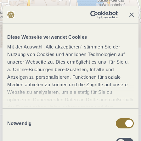
Diese Webseite verwendet Cookies
Mit der Auswahl „Alle akzeptieren“ stimmen Sie der
Nutzung von Cookies und ähnlichen Technologien auf
Allgemeine Informationen
unserer Webseite zu. Dies ermöglicht es uns, für Sie u.
a. Online-Buchungen bereitzustellen, Inhalte und
Anzeigen zu personalisieren, Funktionen für soziale
Medien anbieten zu können und die Zugriffe auf unsere
Öffnungszeiten
Website zu analysieren, um sie stetig für Sie zu
optimieren. Dabei werden Daten an Dritte auch außerhalb
der Europäischen Union weitergegeben und dort
verarbeitet. Diese Einwilligung ist freiwillig und kann
Einwilligungsauswahl
jederzeit widerrufen werden. Mit der Auswahl "Alle
Notwendig
ablehnen" kann es zu Beeinträchtigungen in der Nutzung
Was möchtest du als nächstes tun?
unserer Webseite kommen.