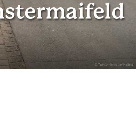
nstermaifeld
© Tourist-Information Maifeld