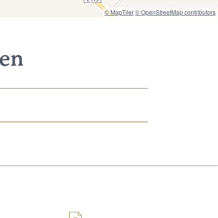
© MapTiler
© OpenStreetMap contributors
nen