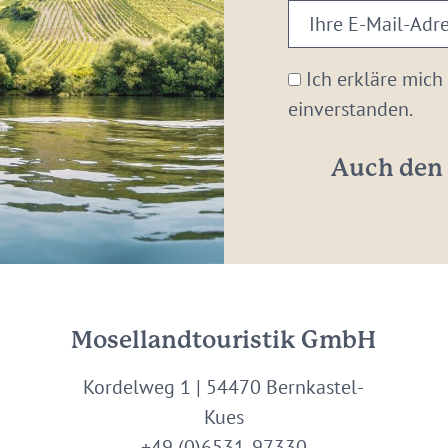
Ihre
E-
Mail-
Ich erkläre mich
Adresse:
einverstanden.
*
Auch den 
Mosellandtouristik GmbH
Kordelweg 1 | 54470 Bernkastel-
Kues
+49 (0)6531-97330