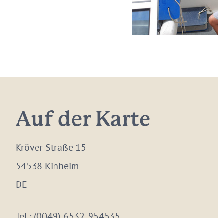
Auf der Karte
Kröver Straße 15
54538 Kinheim
DE
Tel.:
(0049) 6532-954535