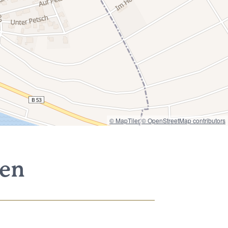
© MapTiler
© OpenStreetMap contributors
nen