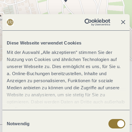
Diese Webseite verwendet Cookies
Mit der Auswahl „Alle akzeptieren“ stimmen Sie der
Nutzung von Cookies und ähnlichen Technologien auf
unserer Webseite zu. Dies ermöglicht es uns, für Sie u.
a. Online-Buchungen bereitzustellen, Inhalte und
Allgemeine Informationen
Anzeigen zu personalisieren, Funktionen für soziale
Medien anbieten zu können und die Zugriffe auf unsere
Website zu analysieren, um sie stetig für Sie zu
Öffnungszeiten
optimieren. Dabei werden Daten an Dritte auch außerhalb
der Europäischen Union weitergegeben und dort
verarbeitet. Diese Einwilligung ist freiwillig und kann
Einwilligungsauswahl
jederzeit widerrufen werden. Mit der Auswahl "Alle
Notwendig
ablehnen" kann es zu Beeinträchtigungen in der Nutzung