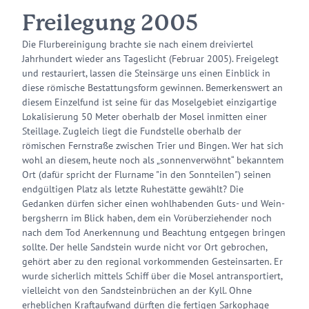
Freilegung 2005
Die Flurbereinigung brachte sie nach einem dreiviertel
Jahrhundert wieder ans Tageslicht (Februar 2005). Freigelegt
und restauriert, lassen die Steinsärge uns einen Einblick in
diese römische Bestattungsform gewinnen. Bemerkenswert an
diesem Einzelfund ist seine für das Moselgebiet einzigartige
Lokalisierung 50 Meter oberhalb der Mosel inmitten einer
Steillage. Zugleich liegt die Fundstelle oberhalb der
römischen Fernstraße zwischen Trier und Bingen. Wer hat sich
wohl an diesem, heute noch als „sonnenverwöhnt“ bekanntem
Ort (dafür spricht der Flurname "in den Sonnteilen") seinen
endgültigen Platz als letzte Ruhestätte gewählt? Die
Gedanken dürfen sicher einen wohlhabenden Guts- und Wein-
bergsherrn im Blick haben, dem ein Vorüberziehender noch
nach dem Tod Anerkennung und Beachtung entgegen bringen
sollte. Der helle Sandstein wurde nicht vor Ort gebrochen,
gehört aber zu den regional vorkommenden Gesteinsarten. Er
wurde sicherlich mittels Schiff über die Mosel antransportiert,
vielleicht von den Sandsteinbrüchen an der Kyll. Ohne
erheblichen Kraftaufwand dürften die fertigen Sarkophage