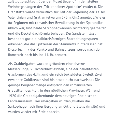
zufällig „prachtvoll über der Mosel liegend“ in den steilen
Weinbergshängen der „Trittenheimer Apotheke“ entdeckt. Die
Grabstätte wurde vermutlich zur Zeit der Regierung der Kaiser
Valentinian und Gratian (etwa um 375 n. Chr.) angelegt. Wie es
für Regionen mit romanischer Bevölkerung in der Spätantike
üblich war, sind beide Sarkophagwannen rechteckig gearbeitet
und die Deckel dachförmig behauen. Der Sandstein lässt
besonders gut die halbkreisförmigen Bearbeitungsspuren
erkennen, die das Spitzeisen der Steinmetze hinterlassen hat.
Diese Technik des Punkt- und Bahnspitzens wurde nach der
Römerzeit noch bis ins 11. Jh. benutzt.
Als Grabbeigaben wurden gefunden: eine eiserne
Messerklinge, 3 Trichterhalsflaschen, eine der beliebtesten
Glasformen des 4. Jh., und ein reich bekleidetes Skelett. Zwei
erwähnte Goldkreuze sind bis heute nicht nachweisbar. Die
geringe Beigabenmenge entsprach den romanisierten
Grabsitten des 4. Jh. in den nördlichen Provinzen. Während
1920 die Grabbeigabenfunde dem heutigen Rheinischen
Landesmuseum Trier übergeben wurden, blieben die
Sarkophage nach ihrer Bergung an Ort und Stelle (in situ) und
wurden wieder mit Erde bedeckt.