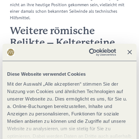
nicht an ihre heutige Position gekommen sein, vielleicht mit
einer damals schon bekannten Seilwinde als technisches
Hilfsmittel.
Weitere römische
Relikte – Keltersteine
als Spolien
Neben den beiden spätantiken Sarkophagen finden sich noch
Fragmente zweier Keltersteine in der Trittenheimer Dorflage,
Diese Webseite verwendet Cookies
der eine als Basis für das Friedhofskreuz (1643), der andere als
Träger des Bildstockes in der Laurentiusstraße 8 (1654). Weder
Mit der Auswahl „Alle akzeptieren“ stimmen Sie der
im über Jahrhunderte überbauten Ortsbereich noch im Bereich
Nutzung von Cookies und ähnlichen Technologien auf
der Trittenheimer Moselschleife lassen sich bislang römische
unserer Webseite zu. Dies ermöglicht es uns, für Sie u.
Siedlungsstrukturen nachweisen, während flussaufwärts eine
a. Online-Buchungen bereitzustellen, Inhalte und
römische Villa für Leiwen und flussabwärts das
Anzeigen zu personalisieren, Funktionen für soziale
konstantinische Kastell Noviomagus Treverorum zu finden
Medien anbieten zu können und die Zugriffe auf unsere
sind. Dabei lässt sich am Kelterstein auf dem Trittenheimer
Website zu analysieren, um sie stetig für Sie zu
Friedhof noch das Relief eines Togatus, also eines mit einer
Toga bekleideten Mannes erkennen, ein Hinweis auf die
optimieren. Dabei werden Daten an Dritte auch außerhalb