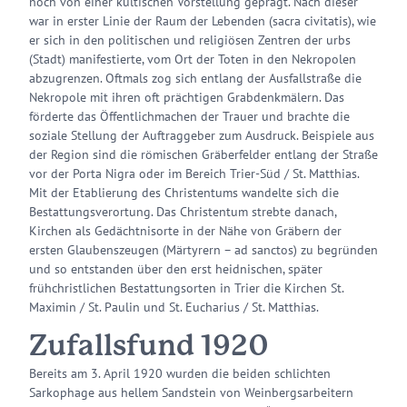
noch von einer kultischen Vorstellung geprägt. Nach dieser
war in erster Linie der Raum der Lebenden (sacra civitatis), wie
er sich in den politischen und religiösen Zentren der urbs
(Stadt) manifestierte, vom Ort der Toten in den Nekropolen
abzugrenzen. Oftmals zog sich entlang der Ausfallstraße die
Nekropole mit ihren oft prächtigen Grabdenkmälern. Das
förderte das Öffentlichmachen der Trauer und brachte die
soziale Stellung der Auftraggeber zum Ausdruck. Beispiele aus
der Region sind die römischen Gräberfelder entlang der Straße
vor der Porta Nigra oder im Bereich Trier-Süd / St. Matthias.
Mit der Etablierung des Christentums wandelte sich die
Bestattungsverortung. Das Christentum strebte danach,
Kirchen als Gedächtnisorte in der Nähe von Gräbern der
ersten Glaubenszeugen (Märtyrern – ad sanctos) zu begründen
und so entstanden über den erst heidnischen, später
frühchristlichen Bestattungsorten in Trier die Kirchen St.
Maximin / St. Paulin und St. Eucharius / St. Matthias.
Zufallsfund 1920
Bereits am 3. April 1920 wurden die beiden schlichten
Sarkophage aus hellem Sandstein von Weinbergsarbeitern