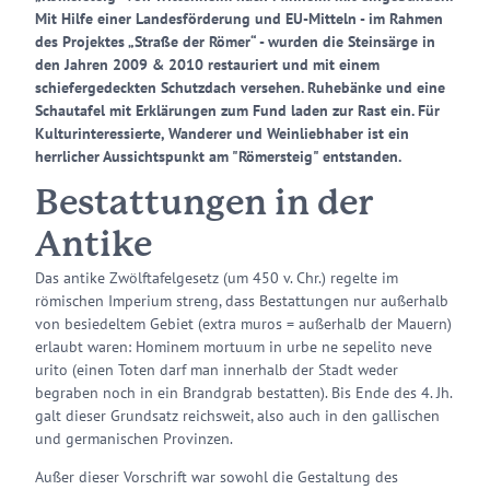
Mit Hilfe einer Landesförderung und EU-Mitteln - im Rahmen
des Projektes „Straße der Römer“ - wurden die Steinsärge in
den Jahren 2009 & 2010 restauriert und mit einem
schiefergedeckten Schutzdach versehen. Ruhebänke und eine
Schautafel mit Erklärungen zum Fund laden zur Rast ein. Für
Kulturinteressierte, Wanderer und Weinliebhaber ist ein
herrlicher Aussichtspunkt am "Römersteig" entstanden.
Bestattungen in der
Antike
Das antike Zwölftafelgesetz (um 450 v. Chr.) regelte im
römischen Imperium streng, dass Bestattungen nur außerhalb
von besiedeltem Gebiet (extra muros = außerhalb der Mauern)
erlaubt waren: Hominem mortuum in urbe ne sepelito neve
urito (einen Toten darf man innerhalb der Stadt weder
begraben noch in ein Brandgrab bestatten). Bis Ende des 4. Jh.
galt dieser Grundsatz reichsweit, also auch in den gallischen
und germanischen Provinzen.
Außer dieser Vorschrift war sowohl die Gestaltung des