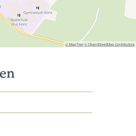
© MapTiler
© OpenStreetMap contributors
nen