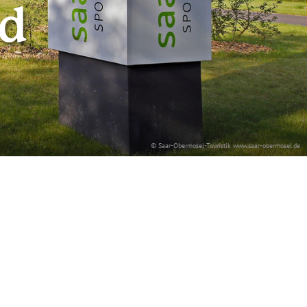
ad
© Saar-Obermosel-Touristik www.saar-obermosel.de