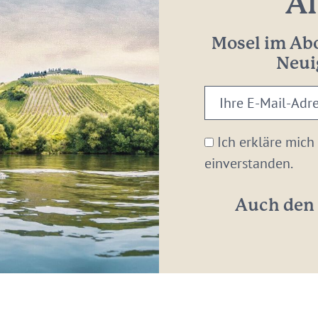
Al
Mosel im Abo
Neui
Ihre
E-
Mail-
Ich erkläre mich
Adresse:
einverstanden.
*
Auch den 