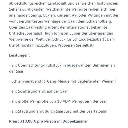
abwechslungsreichen Landschaft und zahlreichen historischen
Sehenswürdigkeiten. Weltbekannte Weinorte reihen sich hier
aneinander: Serrig, Ockfen, Kanzem, Ayl oder Wiltingen mit der
wohl berühmtesten Weinlage der Saar: dem Scharzhofberg.
Über den Saarriesling urteilt der international bekannte
britische Journalist Hugh Johnson: „Einer der überragenden
Weißweine der Welt, der Schluck für Schluck bezaubert“. Dem
bleibt nichts hinzuzufügen. Probieren Sie selbst!
Leistungen:
- 2 x Übernachtung/Frühstück in ausgewählten Betrieben an
der Saar
- Schlemmerabend (3-Gang-Menue mit begleitenden Weinen)
- 1 x Schiffsrundfahrt auf der Saar
- 1 x große Weinprobe von 10 VDP-Weingütern der Saar
- 1 x Stadtrundfahrt durch Saarburg mit der Saartalbahn
Preis: 319,00 € pro Person im Doppelzimmer