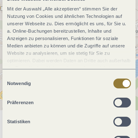
Mit der Auswahl „Alle akzeptieren“ stimmen Sie der
Nutzung von Cookies und ähnlichen Technologien auf
unserer Webseite zu. Dies ermöglicht es uns, für Sie u.
a. Online-Buchungen bereitzustellen, Inhalte und
Anzeigen zu personalisieren, Funktionen für soziale
Medien anbieten zu können und die Zugriffe auf unsere
Website zu analysieren, um sie stetig für Sie zu
optimieren. Dabei werden Daten an Dritte auch außerhalb
der Europäischen Union weitergegeben und dort
verarbeitet. Diese Einwilligung ist freiwillig und kann
Einwilligungsauswahl
jederzeit widerrufen werden. Mit der Auswahl "Alle
Notwendig
ablehnen" kann es zu Beeinträchtigungen in der Nutzung
unserer Webseite kommen.
Präferenzen
Statistiken
Allgemeine Informationen