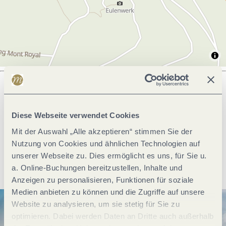
Was möchtest du als nächstes tun?
Diese Webseite verwendet Cookies
Mit der Auswahl „Alle akzeptieren“ stimmen Sie der
Nutzung von Cookies und ähnlichen Technologien auf
unserer Webseite zu. Dies ermöglicht es uns, für Sie u.
Anreise planen
PDF erzeugen
a. Online-Buchungen bereitzustellen, Inhalte und
Anzeigen zu personalisieren, Funktionen für soziale
Medien anbieten zu können und die Zugriffe auf unsere
Website zu analysieren, um sie stetig für Sie zu
optimieren. Dabei werden Daten an Dritte auch außerhalb