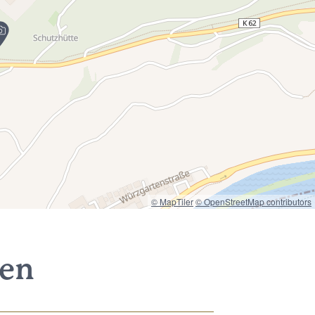
© MapTiler
© OpenStreetMap contributors
nen