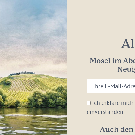
Al
Mosel im Abo
Neui
Ihre
E-
Mail-
Ich erkläre mich
Adresse:
einverstanden.
*
Auch den 