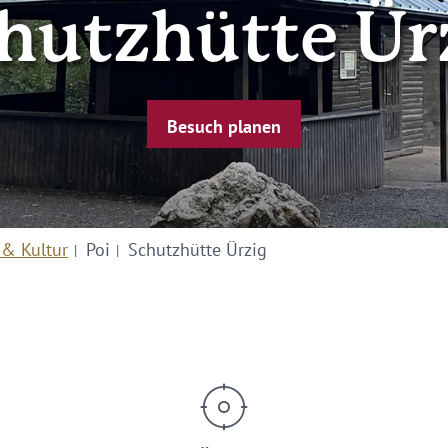
hutzhütte Ür
Besuch planen
 & Kultur
Poi
Schutzhütte Ürzig