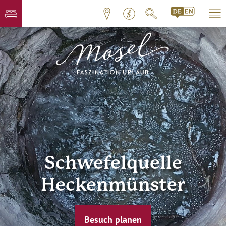
Schwefelquelle
Heckenmünster
Besuch planen