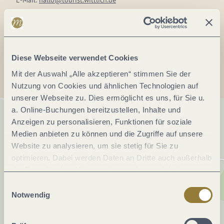
E-Mail:
hallo@tourist.wittlich.de
Webseite:
www.wittlicherland.de
Anreise planen
Diese Webseite verwendet Cookies
Mit der Auswahl „Alle akzeptieren“ stimmen Sie der
Nutzung von Cookies und ähnlichen Technologien auf
unserer Webseite zu. Dies ermöglicht es uns, für Sie u.
a. Online-Buchungen bereitzustellen, Inhalte und
Anzeigen zu personalisieren, Funktionen für soziale
Medien anbieten zu können und die Zugriffe auf unsere
Website zu analysieren, um sie stetig für Sie zu
optimieren. Dabei werden Daten an Dritte auch außerhalb
der Europäischen Union weitergegeben und dort
verarbeitet. Diese Einwilligung ist freiwillig und kann
Einwilligungsauswahl
jederzeit widerrufen werden. Mit der Auswahl "Alle
Notwendig
ablehnen" kann es zu Beeinträchtigungen in der Nutzung
unserer Webseite kommen.