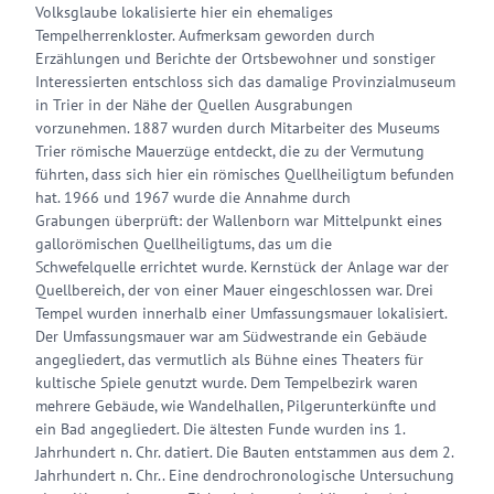
Volksglaube lokalisierte hier ein ehemaliges
Tempelherrenkloster. Aufmerksam geworden durch
Erzählungen und Berichte der Ortsbewohner und sonstiger
Interessierten entschloss sich das damalige Provinzialmuseum
in Trier in der Nähe der Quellen Ausgrabungen
vorzunehmen. 1887 wurden durch Mitarbeiter des Museums
Trier römische Mauerzüge entdeckt, die zu der Vermutung
führten, dass sich hier ein römisches Quellheiligtum befunden
hat. 1966 und 1967 wurde die Annahme durch
Grabungen überprüft: der Wallenborn war Mittelpunkt eines
gallorömischen Quellheiligtums, das um die
Schwefelquelle errichtet wurde. Kernstück der Anlage war der
Quellbereich, der von einer Mauer eingeschlossen war. Drei
Tempel wurden innerhalb einer Umfassungsmauer lokalisiert.
Der Umfassungsmauer war am Südwestrande ein Gebäude
angegliedert, das vermutlich als Bühne eines Theaters für
kultische Spiele genutzt wurde. Dem Tempelbezirk waren
mehrere Gebäude, wie Wandelhallen, Pilgerunterkünfte und
ein Bad angegliedert. Die ältesten Funde wurden ins 1.
Jahrhundert n. Chr. datiert. Die Bauten entstammen aus dem 2.
Jahrhundert n. Chr.. Eine dendrochronologische Untersuchung