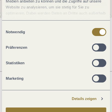
Medien anbieten zu können und die Zugriffe auf unsere
Website zu analysieren, um sie stetig für Sie zu
optimieren. Dabei werden Daten an Dritte auch außerhalb
der Europäischen Union weitergegeben und dort
verarbeitet. Diese Einwilligung ist freiwillig und kann
Einwilligungsauswahl
Allgemeine Informationen
jederzeit widerrufen werden. Mit der Auswahl "Alle
Notwendig
ablehnen" kann es zu Beeinträchtigungen in der Nutzung
unserer Webseite kommen.
Präferenzen
Öffnungszeiten
Statistiken
Marketing
Was möchtest du als nächstes tun?
Details zeigen