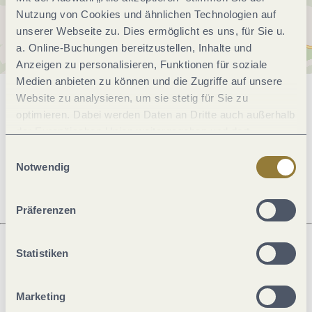
Nutzung von Cookies und ähnlichen Technologien auf
unserer Webseite zu. Dies ermöglicht es uns, für Sie u.
a. Online-Buchungen bereitzustellen, Inhalte und
Anzeigen zu personalisieren, Funktionen für soziale
Medien anbieten zu können und die Zugriffe auf unsere
Website zu analysieren, um sie stetig für Sie zu
Allgemeine Informationen
optimieren. Dabei werden Daten an Dritte auch außerhalb
der Europäischen Union weitergegeben und dort
verarbeitet. Diese Einwilligung ist freiwillig und kann
Einwilligungsauswahl
Öffnungszeiten
jederzeit widerrufen werden. Mit der Auswahl "Alle
Notwendig
ablehnen" kann es zu Beeinträchtigungen in der Nutzung
unserer Webseite kommen.
Präferenzen
Statistiken
Was möchtest du als nächstes tun?
Marketing