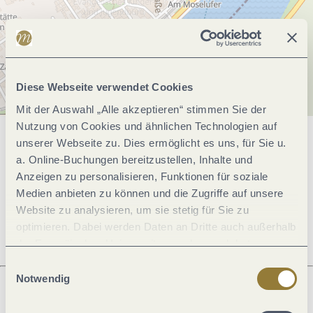
Diese Webseite verwendet Cookies
Mit der Auswahl „Alle akzeptieren“ stimmen Sie der
Nutzung von Cookies und ähnlichen Technologien auf
unserer Webseite zu. Dies ermöglicht es uns, für Sie u.
Allgemeine Informationen
a. Online-Buchungen bereitzustellen, Inhalte und
Anzeigen zu personalisieren, Funktionen für soziale
Medien anbieten zu können und die Zugriffe auf unsere
Öffnungszeiten
Website zu analysieren, um sie stetig für Sie zu
optimieren. Dabei werden Daten an Dritte auch außerhalb
der Europäischen Union weitergegeben und dort
verarbeitet. Diese Einwilligung ist freiwillig und kann
Einwilligungsauswahl
jederzeit widerrufen werden. Mit der Auswahl "Alle
Notwendig
ablehnen" kann es zu Beeinträchtigungen in der Nutzung
unserer Webseite kommen.