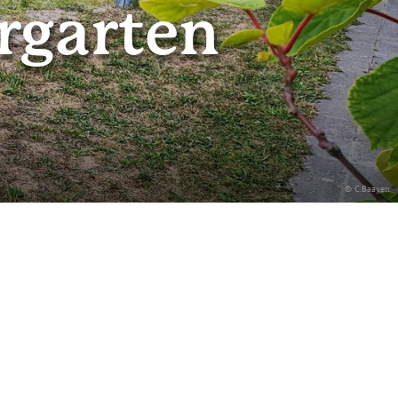
rgarten
© C.Baayen