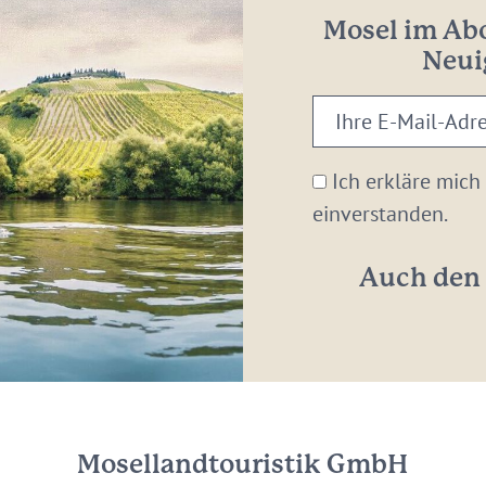
Mosel im Abo
Neui
Ihre
E-
Mail-
Ich erkläre mich
Adresse:
einverstanden.
*
Auch den 
Mosellandtouristik GmbH