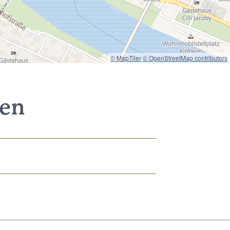
© MapTiler
© OpenStreetMap contributors
nen