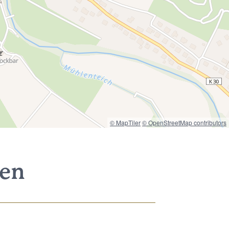
© MapTiler
© OpenStreetMap contributors
nen