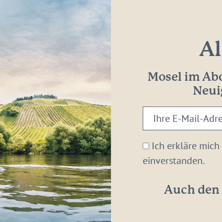
Al
Mosel im Abo
Neui
Ihre
E-
Mail-
Ich erkläre mich
Adresse:
einverstanden.
*
Auch den 