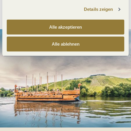
Details zeigen
Anreise planen
PDF erzeugen
Alle akzeptieren
Alle ablehnen