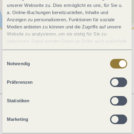
unserer Webseite zu. Dies ermöglicht es uns, für Sie u.
a. Online-Buchungen bereitzustellen, Inhalte und
Anzeigen zu personalisieren, Funktionen für soziale
Medien anbieten zu können und die Zugriffe auf unsere
Website zu analysieren, um sie stetig für Sie zu
optimieren. Dabei werden Daten an Dritte auch außerhalb
Allgemeine Informationen
der Europäischen Union weitergegeben und dort
verarbeitet. Diese Einwilligung ist freiwillig und kann
Einwilligungsauswahl
jederzeit widerrufen werden. Mit der Auswahl "Alle
Notwendig
Öffnungszeiten
ablehnen" kann es zu Beeinträchtigungen in der Nutzung
unserer Webseite kommen.
Präferenzen
Statistiken
Was möchtest du als nächstes tun?
Marketing