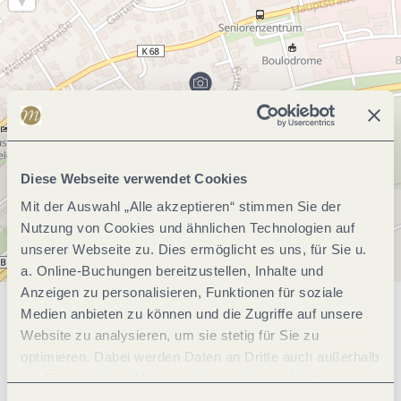
Diese Webseite verwendet Cookies
Mit der Auswahl „Alle akzeptieren“ stimmen Sie der
Nutzung von Cookies und ähnlichen Technologien auf
unserer Webseite zu. Dies ermöglicht es uns, für Sie u.
a. Online-Buchungen bereitzustellen, Inhalte und
Anzeigen zu personalisieren, Funktionen für soziale
Medien anbieten zu können und die Zugriffe auf unsere
Allgemeine Informationen
Website zu analysieren, um sie stetig für Sie zu
optimieren. Dabei werden Daten an Dritte auch außerhalb
der Europäischen Union weitergegeben und dort
Öffnungszeiten
verarbeitet. Diese Einwilligung ist freiwillig und kann