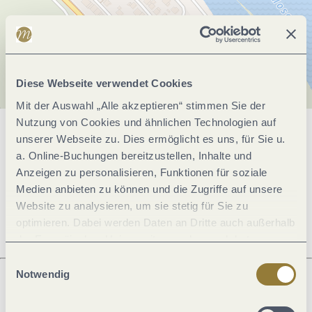
Diese Webseite verwendet Cookies
Mit der Auswahl „Alle akzeptieren“ stimmen Sie der
Nutzung von Cookies und ähnlichen Technologien auf
unserer Webseite zu. Dies ermöglicht es uns, für Sie u.
Allgemeine Informationen
a. Online-Buchungen bereitzustellen, Inhalte und
Anzeigen zu personalisieren, Funktionen für soziale
Medien anbieten zu können und die Zugriffe auf unsere
Öffnungszeiten
Website zu analysieren, um sie stetig für Sie zu
optimieren. Dabei werden Daten an Dritte auch außerhalb
der Europäischen Union weitergegeben und dort
verarbeitet. Diese Einwilligung ist freiwillig und kann
Einwilligungsauswahl
jederzeit widerrufen werden. Mit der Auswahl "Alle
Notwendig
ablehnen" kann es zu Beeinträchtigungen in der Nutzung
Was möchtest du als nächstes tun?
unserer Webseite kommen.