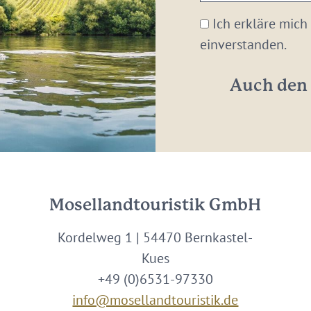
E-
Mail-
Ich erkläre mich
Adresse:
einverstanden.
*
Auch den 
Mosellandtouristik GmbH
Kordelweg 1 | 54470 Bernkastel-
Kues
+49 (0)6531-97330
info@mosellandtouristik.de