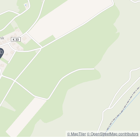
© MapTiler
© OpenStreetMap contributors