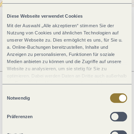
Diese Webseite verwendet Cookies
Allgemeine Informationen
Mit der Auswahl „Alle akzeptieren“ stimmen Sie der
Nutzung von Cookies und ähnlichen Technologien auf
unserer Webseite zu. Dies ermöglicht es uns, für Sie u.
Öffnungszeiten
a. Online-Buchungen bereitzustellen, Inhalte und
Anzeigen zu personalisieren, Funktionen für soziale
Medien anbieten zu können und die Zugriffe auf unsere
Website zu analysieren, um sie stetig für Sie zu
optimieren. Dabei werden Daten an Dritte auch außerhalb
der Europäischen Union weitergegeben und dort
verarbeitet. Diese Einwilligung ist freiwillig und kann
Was möchtest du als nächstes tun?
Einwilligungsauswahl
jederzeit widerrufen werden. Mit der Auswahl "Alle
Notwendig
ablehnen" kann es zu Beeinträchtigungen in der Nutzung
unserer Webseite kommen.
Präferenzen
Anreise planen
PDF erzeugen