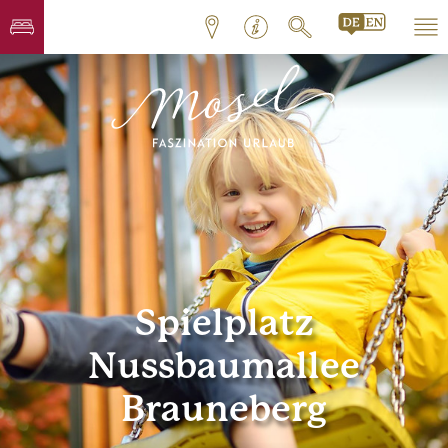
Spielplatz
Nussbaumallee
Brauneberg