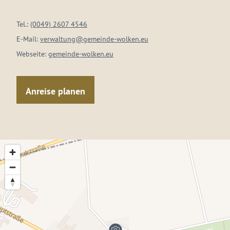
Tel.:
(0049) 2607 4546
E-Mail:
verwaltung@gemeinde-wolken.eu
Webseite:
gemeinde-wolken.eu
Anreise planen