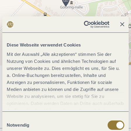
Diese Webseite verwendet Cookies
Mit der Auswahl „Alle akzeptieren“ stimmen Sie der
Nutzung von Cookies und ähnlichen Technologien auf
unserer Webseite zu. Dies ermöglicht es uns, für Sie u.
a. Online-Buchungen bereitzustellen, Inhalte und
Allgemeine Informationen
Anzeigen zu personalisieren, Funktionen für soziale
Medien anbieten zu können und die Zugriffe auf unsere
Website zu analysieren, um sie stetig für Sie zu
Öffnungszeiten
optimieren. Dabei werden Daten an Dritte auch außerhalb
der Europäischen Union weitergegeben und dort
verarbeitet. Diese Einwilligung ist freiwillig und kann
Einwilligungsauswahl
jederzeit widerrufen werden. Mit der Auswahl "Alle
Notwendig