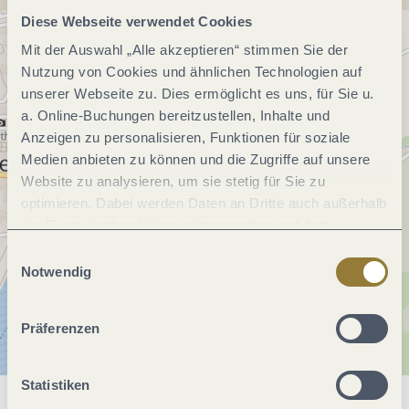
Diese Webseite verwendet Cookies
Mit der Auswahl „Alle akzeptieren“ stimmen Sie der
Nutzung von Cookies und ähnlichen Technologien auf
unserer Webseite zu. Dies ermöglicht es uns, für Sie u.
a. Online-Buchungen bereitzustellen, Inhalte und
Anzeigen zu personalisieren, Funktionen für soziale
Medien anbieten zu können und die Zugriffe auf unsere
Website zu analysieren, um sie stetig für Sie zu
optimieren. Dabei werden Daten an Dritte auch außerhalb
der Europäischen Union weitergegeben und dort
verarbeitet. Diese Einwilligung ist freiwillig und kann
Einwilligungsauswahl
jederzeit widerrufen werden. Mit der Auswahl "Alle
Notwendig
ablehnen" kann es zu Beeinträchtigungen in der Nutzung
unserer Webseite kommen.
Präferenzen
Statistiken