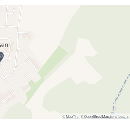
© MapTiler
© OpenStreetMap contributors