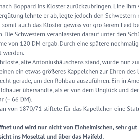
ach Boppard ins Kloster zurückzubringen. Eine ihm 
ergütung lehnte er ab, legte jedoch den Schwestern 
d somit auch das Kloster gewiss vor größerem Leid b
. Die Schwestern veranlassten darauf unter den Sch
me von 120 DM ergab. Durch eine spätere nochmal
t werden.
hrloste, alte Antoniushäuschens stand, wurde nun z
nen ein etwas größeres Kappelchen zur Ehren des l.
recht gerade, um den Rohbau auszuführen. Ein in Am
ildhauer übersandte, als er von dem Unglück und d
ar (= 66 DM).
an von 1870/71 stiftete für das Kapellchen eine Statu
ffnet und wird nur nicht von Einheimischen, sehr gut
sicht ins Moseltal und über das Maifeld.