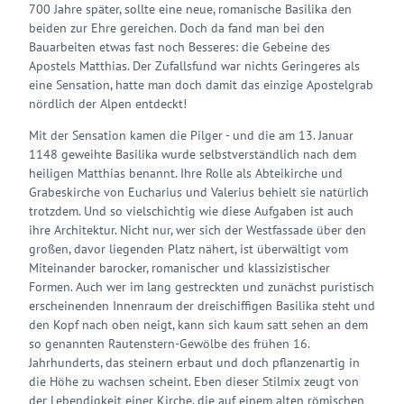
700 Jahre später, sollte eine neue, romanische Basilika den
beiden zur Ehre gereichen. Doch da fand man bei den
Bauarbeiten etwas fast noch Besseres: die Gebeine des
Apostels Matthias. Der Zufallsfund war nichts Geringeres als
eine Sensation, hatte man doch damit das einzige Apostelgrab
nördlich der Alpen entdeckt!
Mit der Sensation kamen die Pilger - und die am 13. Januar
1148 geweihte Basilika wurde selbstverständlich nach dem
heiligen Matthias benannt. Ihre Rolle als Abteikirche und
Grabeskirche von Eucharius und Valerius behielt sie natürlich
trotzdem. Und so vielschichtig wie diese Aufgaben ist auch
ihre Architektur. Nicht nur, wer sich der Westfassade über den
großen, davor liegenden Platz nähert, ist überwältigt vom
Miteinander barocker, romanischer und klassizistischer
Formen. Auch wer im lang gestreckten und zunächst puristisch
erscheinenden Innenraum der dreischiffigen Basilika steht und
den Kopf nach oben neigt, kann sich kaum satt sehen an dem
so genannten Rautenstern-Gewölbe des frühen 16.
Jahrhunderts, das steinern erbaut und doch pflanzenartig in
die Höhe zu wachsen scheint. Eben dieser Stilmix zeugt von
der Lebendigkeit einer Kirche, die auf einem alten römischen