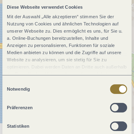
Diese Webseite verwendet Cookies
Mit der Auswahl „Alle akzeptieren“ stimmen Sie der
Nutzung von Cookies und ähnlichen Technologien auf
unserer Webseite zu. Dies ermöglicht es uns, für Sie u.
a. Online-Buchungen bereitzustellen, Inhalte und
Anzeigen zu personalisieren, Funktionen für soziale
Medien anbieten zu können und die Zugriffe auf unsere
Website zu analysieren, um sie stetig für Sie zu
optimieren. Dabei werden Daten an Dritte auch außerhalb
der Europäischen Union weitergegeben und dort
verarbeitet. Diese Einwilligung ist freiwillig und kann
Einwilligungsauswahl
jederzeit widerrufen werden. Mit der Auswahl "Alle
Notwendig
ablehnen" kann es zu Beeinträchtigungen in der Nutzung
unserer Webseite kommen.
Präferenzen
Statistiken