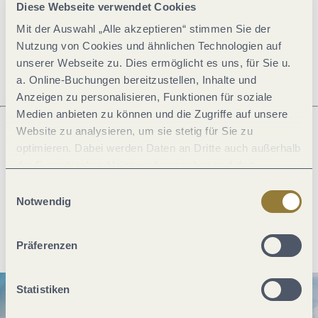
Öffnungszeiten
Diese Webseite verwendet Cookies
Mit der Auswahl „Alle akzeptieren“ stimmen Sie der
Ruhetage
Nutzung von Cookies und ähnlichen Technologien auf
unserer Webseite zu. Dies ermöglicht es uns, für Sie u.
a. Online-Buchungen bereitzustellen, Inhalte und
Anzeigen zu personalisieren, Funktionen für soziale
Medien anbieten zu können und die Zugriffe auf unsere
Website zu analysieren, um sie stetig für Sie zu
optimieren. Dabei werden Daten an Dritte auch außerhalb
Was möchtest du als nächstes tun?
der Europäischen Union weitergegeben und dort
verarbeitet. Diese Einwilligung ist freiwillig und kann
Einwilligungsauswahl
jederzeit widerrufen werden. Mit der Auswahl "Alle
Notwendig
ablehnen" kann es zu Beeinträchtigungen in der Nutzung
Anreise planen
PDF erzeugen
unserer Webseite kommen.
Präferenzen
Statistiken