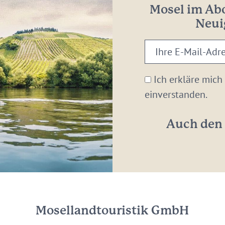
Mosel im Abo
Neui
Ihre
E-
Mail-
Ich erkläre mich
Adresse:
einverstanden.
*
Auch den 
Mosellandtouristik GmbH