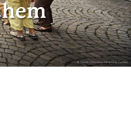
chem
© Tourist Information Ferienland-Cochem