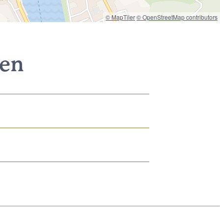
© MapTiler
© OpenStreetMap contributors
nen