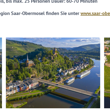
is, bis max. 25 Personen Dauer: 60-70 Minuten
egion Saar-Obermosel finden Sie unter
www.saar-obe