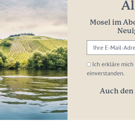
Al
Mosel im Abo
Neui
Ihre
E-
Mail-
Ich erkläre mich
Adresse:
einverstanden.
*
Auch den 