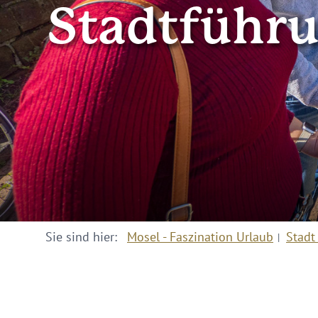
Stadtführu
Sie sind hier:
Mosel - Faszination Urlaub
Stadt