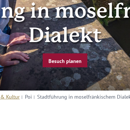
ng in mosel
Dialekt
Besuch planen
 & Kultur
Poi
Stadtführung in moselfränkischem Diale