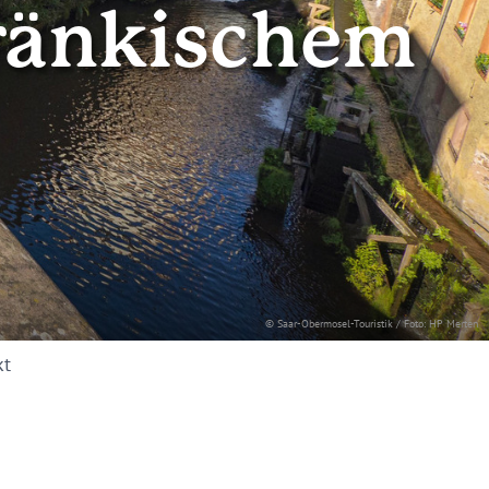
fränkischem
© Saar-Obermosel-Touristik / Foto: HP Merten
kt