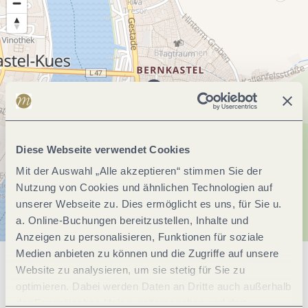
Diese Webseite verwendet Cookies
Mit der Auswahl „Alle akzeptieren“ stimmen Sie der
Nutzung von Cookies und ähnlichen Technologien auf
unserer Webseite zu. Dies ermöglicht es uns, für Sie u.
a. Online-Buchungen bereitzustellen, Inhalte und
Anzeigen zu personalisieren, Funktionen für soziale
Medien anbieten zu können und die Zugriffe auf unsere
Website zu analysieren, um sie stetig für Sie zu
Allgemeine Informationen
optimieren. Dabei werden Daten an Dritte auch außerhalb
der Europäischen Union weitergegeben und dort