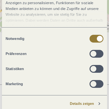
Anzeigen zu personalisieren, Funktionen für soziale
Medien anbieten zu können und die Zugriffe auf unsere
Website zu analysieren, um sie stetig für Sie zu
optimieren. Dabei werden Daten an Dritte auch außerhalb
der Europäischen Union weitergegeben und dort
verarbeitet. Diese Einwilligung ist freiwillig und kann
Einwilligungsauswahl
jederzeit widerrufen werden. Mit der Auswahl "Alle
Notwendig
Allgemeine Informationen
ablehnen" kann es zu Beeinträchtigungen in der Nutzung
unserer Webseite kommen.
Präferenzen
Öffnungszeiten
Statistiken
Marketing
Was möchtest du als nächstes tun?
Details zeigen