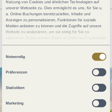
Nutzung von Cookies und ähnlichen Technologien auf
unserer Webseite zu. Dies ermöglicht es uns, für Sie u.
a. Online-Buchungen bereitzustellen, Inhalte und
Anzeigen zu personalisieren, Funktionen für soziale
Was möchtest du als nächstes tun?
Medien anbieten zu können und die Zugriffe auf unsere
Website zu analysieren, um sie stetig für Sie zu
optimieren. Dabei werden Daten an Dritte auch außerhalb
der Europäischen Union weitergegeben und dort
verarbeitet. Diese Einwilligung ist freiwillig und kann
Anreise planen
PDF erzeugen
Einwilligungsauswahl
jederzeit widerrufen werden. Mit der Auswahl "Alle
Notwendig
ablehnen" kann es zu Beeinträchtigungen in der Nutzung
unserer Webseite kommen.
Präferenzen
Statistiken
Marketing