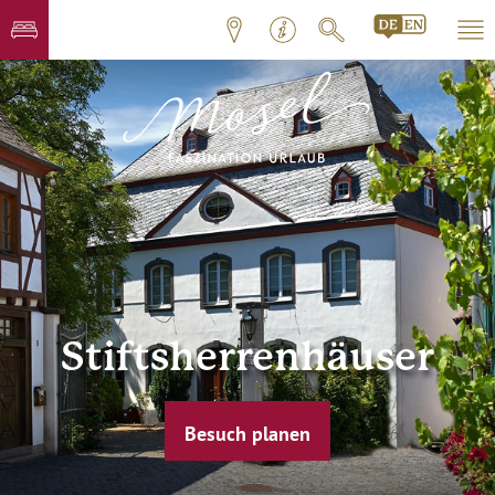
Stiftsherrenhäuser
Besuch planen