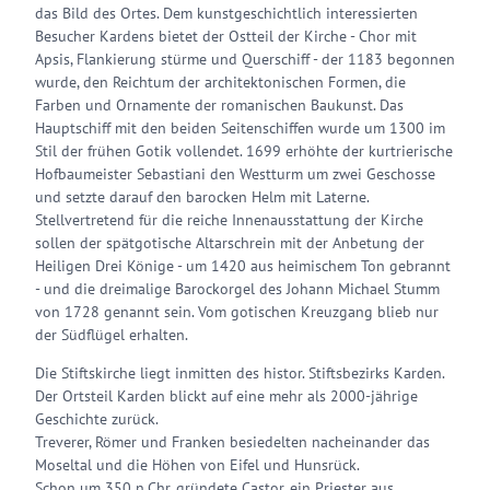
das Bild des Ortes. Dem kunstgeschichtlich interessierten
Besucher Kardens bietet der Ostteil der Kirche - Chor mit
Apsis, Flankierung stürme und Querschiff - der 1183 begonnen
wurde, den Reichtum der architektonischen Formen, die
Farben und Ornamente der romanischen Baukunst. Das
Hauptschiff mit den beiden Seitenschiffen wurde um 1300 im
Stil der frühen Gotik vollendet. 1699 erhöhte der kurtrierische
Hofbaumeister Sebastiani den Westturm um zwei Geschosse
und setzte darauf den barocken Helm mit Laterne.
Stellvertretend für die reiche Innenausstattung der Kirche
sollen der spätgotische Altarschrein mit der Anbetung der
Heiligen Drei Könige - um 1420 aus heimischem Ton gebrannt
- und die dreimalige Barockorgel des Johann Michael Stumm
von 1728 genannt sein. Vom gotischen Kreuzgang blieb nur
der Südflügel erhalten.
Die Stiftskirche liegt inmitten des histor. Stiftsbezirks Karden.
Der Ortsteil Karden blickt auf eine mehr als 2000-jährige
Geschichte zurück.
Treverer, Römer und Franken besiedelten nacheinander das
Moseltal und die Höhen von Eifel und Hunsrück.
Schon um 350 n.Chr. gründete Castor, ein Priester aus