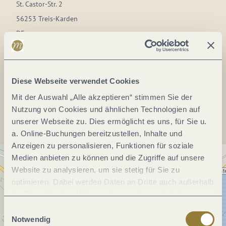
St. Castor-Str. 2
56253 Treis-Karden
DE
Webseite:
www.treis-karden.de
Diese Webseite verwendet Cookies
Anreise planen
Mit der Auswahl „Alle akzeptieren“ stimmen Sie der
Nutzung von Cookies und ähnlichen Technologien auf
unserer Webseite zu. Dies ermöglicht es uns, für Sie u.
a. Online-Buchungen bereitzustellen, Inhalte und
Anzeigen zu personalisieren, Funktionen für soziale
Medien anbieten zu können und die Zugriffe auf unsere
Website zu analysieren, um sie stetig für Sie zu
optimieren. Dabei werden Daten an Dritte auch außerhalb
der Europäischen Union weitergegeben und dort
verarbeitet. Diese Einwilligung ist freiwillig und kann
Einwilligungsauswahl
jederzeit widerrufen werden. Mit der Auswahl "Alle
Notwendig