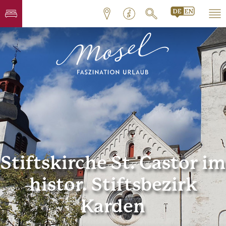
Stiftskirche St. Castor im
histor. Stiftsbezirk
Karden