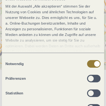
Mit der Auswahl „Alle akzeptieren“ stimmen Sie der
Nutzung von Cookies und ähnlichen Technologien auf
unserer Webseite zu. Dies ermöglicht es uns, für Sie u.
a. Online-Buchungen bereitzustellen, Inhalte und
Anzeigen zu personalisieren, Funktionen für soziale
Medien anbieten zu können und die Zugriffe auf unsere
Website zu analysieren, um sie stetig für Sie zu
optimieren. Dabei werden Daten an Dritte auch außerhalb
der Europäischen Union weitergegeben und dort
verarbeitet. Diese Einwilligung ist freiwillig und kann
Einwilligungsauswahl
jederzeit widerrufen werden. Mit der Auswahl "Alle
Notwendig
ablehnen" kann es zu Beeinträchtigungen in der Nutzung
unserer Webseite kommen.
Präferenzen
Allgemeine Informationen
Statistiken
Öffnungszeiten