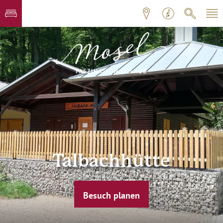
Talbachhütte
Besuch planen