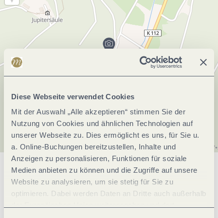
Diese Webseite verwendet Cookies
Mit der Auswahl „Alle akzeptieren“ stimmen Sie der
Nutzung von Cookies und ähnlichen Technologien auf
unserer Webseite zu. Dies ermöglicht es uns, für Sie u.
a. Online-Buchungen bereitzustellen, Inhalte und
Anzeigen zu personalisieren, Funktionen für soziale
Medien anbieten zu können und die Zugriffe auf unsere
Allgemeine Informationen
Website zu analysieren, um sie stetig für Sie zu
optimieren. Dabei werden Daten an Dritte auch außerhalb
der Europäischen Union weitergegeben und dort
Öffnungszeiten
verarbeitet. Diese Einwilligung ist freiwillig und kann