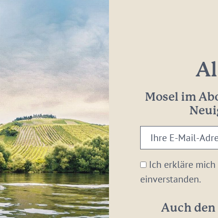
Al
Mosel im Abo
Neui
Ihre
E-
Mail-
Ich erkläre mich
Adresse:
einverstanden.
*
Auch den 