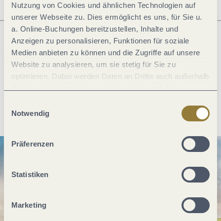
Nutzung von Cookies und ähnlichen Technologien auf
unserer Webseite zu. Dies ermöglicht es uns, für Sie u.
a. Online-Buchungen bereitzustellen, Inhalte und
Anzeigen zu personalisieren, Funktionen für soziale
Medien anbieten zu können und die Zugriffe auf unsere
Was möchtest du als nächstes tun?
Website zu analysieren, um sie stetig für Sie zu
optimieren. Dabei werden Daten an Dritte auch außerhalb
der Europäischen Union weitergegeben und dort
verarbeitet. Diese Einwilligung ist freiwillig und kann
Einwilligungsauswahl
Anreise planen
PDF erzeugen
jederzeit widerrufen werden. Mit der Auswahl "Alle
Notwendig
ablehnen" kann es zu Beeinträchtigungen in der Nutzung
unserer Webseite kommen.
Präferenzen
Statistiken
Marketing