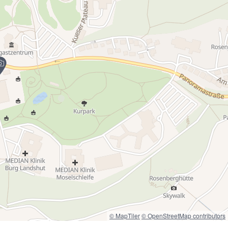
© MapTiler
© OpenStreetMap contributors