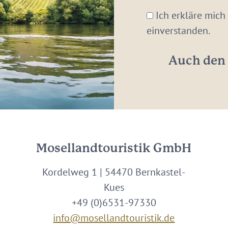
Mail-
Ich erkläre mich
Adresse:
einverstanden.
*
Auch den 
Mosellandtouristik GmbH
Kordelweg 1 | 54470 Bernkastel-
Kues
+49 (0)6531-97330
info@mosellandtouristik.de