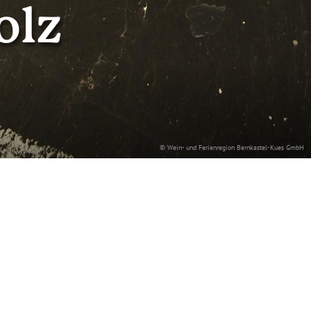
olz
© Wein- und Ferienregion Bernkastel-Kues GmbH