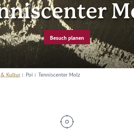
nniscenter M
Besuch planen
 & Kultur
Poi
Tenniscenter Molz