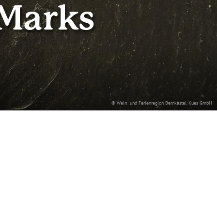
 Marks
© Wein- und Ferienregion Bernkastel-Kues GmbH