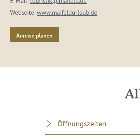
E-Mail:
touristik@maifeld.de
Webseite:
www.maifeldurlaub.de
Anreise planen
Al
Öffnungszeiten