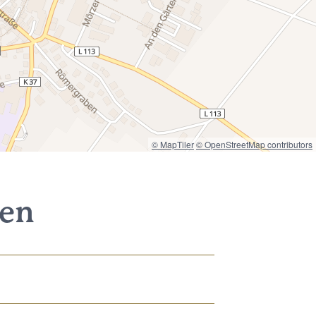
© MapTiler
© OpenStreetMap contributors
nen