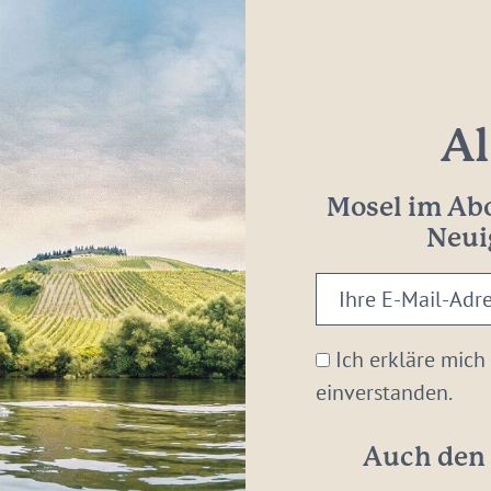
Al
Mosel im Abo
Neui
Ihre
E-
Mail-
Ich erkläre mich
Adresse:
einverstanden.
*
Auch den 