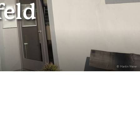
feld
© Martin Weier