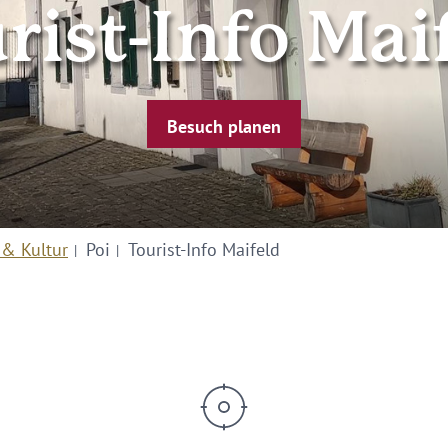
rist-Info Mai
Besuch planen
 & Kultur
Poi
Tourist-Info Maifeld