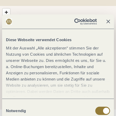
Diese Webseite verwendet Cookies
Mit der Auswahl „Alle akzeptieren“ stimmen Sie der
Nutzung von Cookies und ähnlichen Technologien auf
unserer Webseite zu. Dies ermöglicht es uns, für Sie u.
a. Online-Buchungen bereitzustellen, Inhalte und
Anzeigen zu personalisieren, Funktionen für soziale
Medien anbieten zu können und die Zugriffe auf unsere
Website zu analysieren, um sie stetig für Sie zu
optimieren. Dabei werden Daten an Dritte auch außerhalb
der Europäischen Union weitergegeben und dort
verarbeitet. Diese Einwilligung ist freiwillig und kann
Einwilligungsauswahl
jederzeit widerrufen werden. Mit der Auswahl "Alle
Notwendig