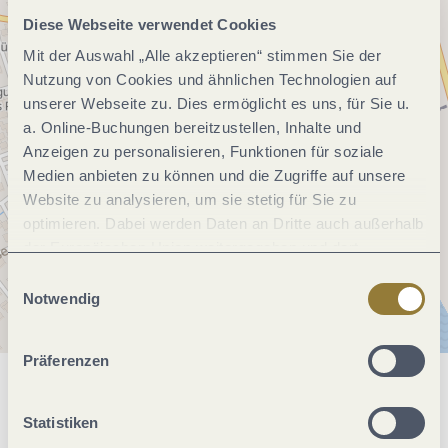
Diese Webseite verwendet Cookies
Mit der Auswahl „Alle akzeptieren“ stimmen Sie der
Nutzung von Cookies und ähnlichen Technologien auf
unserer Webseite zu. Dies ermöglicht es uns, für Sie u.
a. Online-Buchungen bereitzustellen, Inhalte und
Anzeigen zu personalisieren, Funktionen für soziale
Medien anbieten zu können und die Zugriffe auf unsere
Website zu analysieren, um sie stetig für Sie zu
optimieren. Dabei werden Daten an Dritte auch außerhalb
der Europäischen Union weitergegeben und dort
verarbeitet. Diese Einwilligung ist freiwillig und kann
Einwilligungsauswahl
jederzeit widerrufen werden. Mit der Auswahl "Alle
Notwendig
ablehnen" kann es zu Beeinträchtigungen in der Nutzung
unserer Webseite kommen.
Präferenzen
Allgemeine Informationen
Statistiken