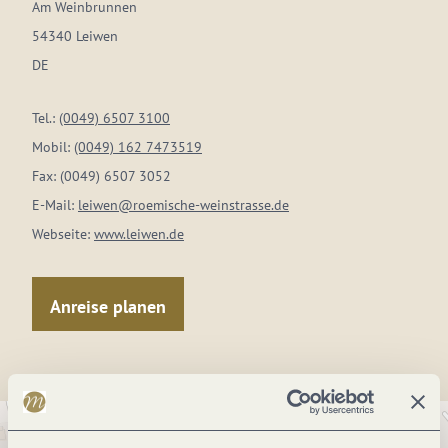
Am Weinbrunnen
54340 Leiwen
DE
Tel.:
(0049) 6507 3100
Mobil:
(0049) 162 7473519
Fax:
(0049) 6507 3052
E-Mail:
leiwen@roemische-weinstrasse.de
Webseite:
www.leiwen.de
Anreise planen