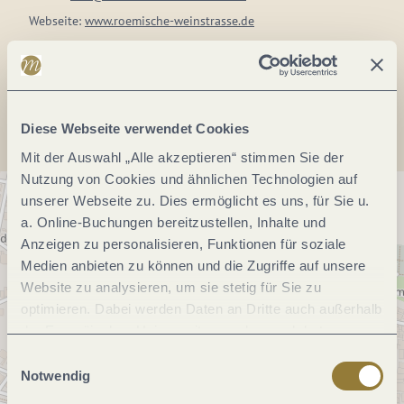
Webseite:
www.roemische-weinstrasse.de
Anreise planen
Diese Webseite verwendet Cookies
Mit der Auswahl „Alle akzeptieren“ stimmen Sie der
Nutzung von Cookies und ähnlichen Technologien auf
unserer Webseite zu. Dies ermöglicht es uns, für Sie u.
a. Online-Buchungen bereitzustellen, Inhalte und
Anzeigen zu personalisieren, Funktionen für soziale
Medien anbieten zu können und die Zugriffe auf unsere
Website zu analysieren, um sie stetig für Sie zu
optimieren. Dabei werden Daten an Dritte auch außerhalb
der Europäischen Union weitergegeben und dort
verarbeitet. Diese Einwilligung ist freiwillig und kann
Einwilligungsauswahl
jederzeit widerrufen werden. Mit der Auswahl "Alle
Notwendig
ablehnen" kann es zu Beeinträchtigungen in der Nutzung