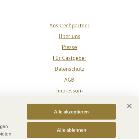
Ansprechpartner
Über uns
Presse
Für Gastgeber
Datenschutz
AGB
Impressum
Barrierefreiheit
Vertrag widerrufen
Alle akzeptieren
Versicherungsvertrag widerrufen
ngen
Alle ablehnen
bieten