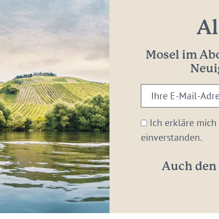
Al
Mosel im Abo
Neui
Ihre
E-
Mail-
Ich erkläre mich
Adresse:
einverstanden.
*
Auch den 