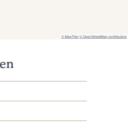
© MapTiler
© OpenStreetMap contributors
nen