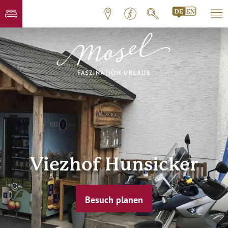
Viezhof Hunsicker
Besuch planen