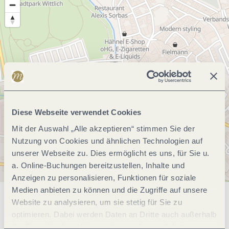
Diese Webseite verwendet Cookies
Mit der Auswahl „Alle akzeptieren“ stimmen Sie der
Nutzung von Cookies und ähnlichen Technologien auf
unserer Webseite zu. Dies ermöglicht es uns, für Sie u.
a. Online-Buchungen bereitzustellen, Inhalte und
Anzeigen zu personalisieren, Funktionen für soziale
Medien anbieten zu können und die Zugriffe auf unsere
Website zu analysieren, um sie stetig für Sie zu
Allgemeine Informationen
optimieren. Dabei werden Daten an Dritte auch außerhalb
der Europäischen Union weitergegeben und dort